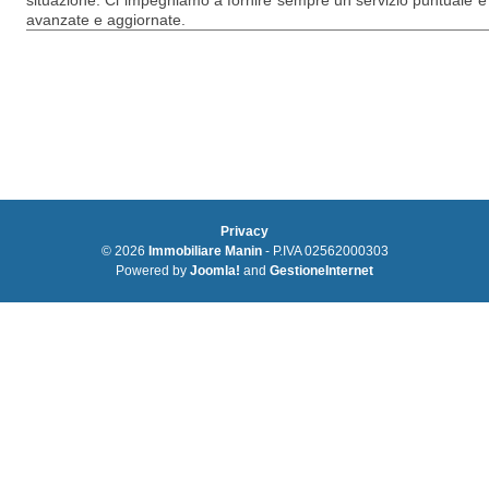
situazione. Ci impegniamo a fornire sempre un servizio puntuale 
avanzate e aggiornate.
Privacy
© 2026
Immobiliare Manin
- P.IVA 02562000303
Powered by
Joomla!
and
GestioneInternet